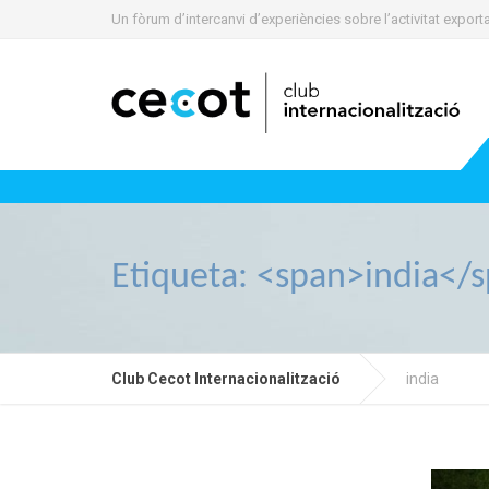
Un fòrum d’intercanvi d’experiències sobre l’activitat expo
Etiqueta: <span>india</
Club Cecot Internacionalització
india