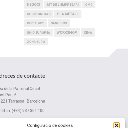
NEGOCI
NIT DE L'EMPRESARI
OMC
PLA METALL
OPORTUNITATS
REPTE 2020
SANCIONS
WORKSHOP
XINA
UNIÓ EUROPEA
ZONA EURO
dreces de contacte
u de la Patronal Cecot
nt Pau, 6
221 Terrassa · Barcelona
lèfon: (+34) 937 361 100
ubinternacionalitzacio@cecot.org.
Configuració de cookies