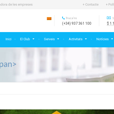
rtadora de les empreses
+ Contacte
+ Pol
Truca'ns
1
(+34) 937 361 100
$ 1.
Inici
El Club
Serveis
Activitats
Notícies
span>