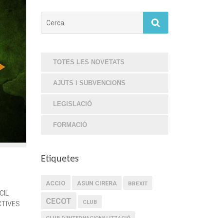
Cerca
TOTES LES NOVETATS
AJUTS I SUBVENCIONS
LEGISLACIÓ
FORMACIÓ
Etiquetes
ACCIO
ASUN CIRERA
BREXIT
CIL
CECOT
CLUB
CTIVES