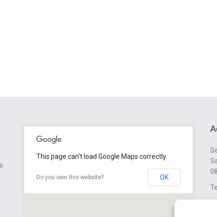
A
Se
This page can't load Google Maps correctly.
Sa
s
08
OK
Do you own this website?
Te
cl