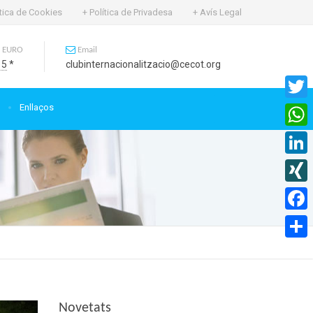
ítica de Cookies
+ Política de Privadesa
+ Avís Legal
 EURO
Email
15
*
clubinternacionalitzacio@cecot.org
Enllaços
Twitte
What
Linked
XING
Faceb
Compa
Novetats