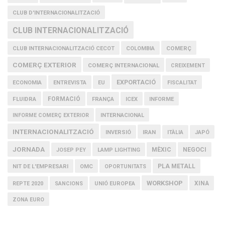
CLUB D'INTERNACIONALITZACIÓ
CLUB INTERNACIONALITZACIÓ
COMERÇ
CLUB INTERNACIONALITZACIÓ CECOT
COLOMBIA
COMERÇ EXTERIOR
COMERÇ INTERNACIONAL
CREIXEMENT
EXPORTACIÓ
ECONOMIA
ENTREVISTA
EU
FISCALITAT
FLUIDRA
FORMACIÓ
FRANÇA
ICEX
INFORME
INFORME COMERÇ EXTERIOR
INTERNACIONAL
INTERNACIONALITZACIÓ
IRAN
INVERSIÓ
ITÀLIA
JAPÓ
JORNADA
MÈXIC
NEGOCI
JOSEP PEY
LAMP LIGHTING
PLA METALL
NIT DE L'EMPRESARI
OMC
OPORTUNITATS
WORKSHOP
XINA
REPTE 2020
SANCIONS
UNIÓ EUROPEA
ZONA EURO