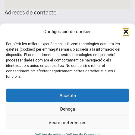
Adreces de contacte
Seu de la Patronal Cecot
Configuració de cookies
Sant Pau, 6
08221 Terrassa · Barcelona
Per oferir les millors experiències, utilitzem tecnologies com ara les
Telèfon: (+34) 937 361 100
galetes (cookies) per emmagatzemar i/o accedir a la informació del
dispositiu. El consentiment a aquestes tecnologies ens permetrà
clubinternacionalitzacio@cecot.org.
processar dades com ara el comportament de navegació o els
identificadors únics en aquest lloc. No consentir o retirar el
consentiment pot afectar negativament certes característiques i
funcions.
Accepta
Denega
© 2015-2022 Club Cecot Internacionalització. Un desarrollo de
Veure preferències
Siem 2.0