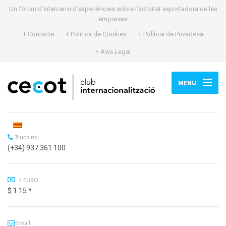
Un fòrum d’intercanvi d’experiències sobre l’activitat exportadora de les
empreses
+ Contacte
+ Política de Cookies
+ Política de Privadesa
+ Avís Legal
MENU
Truca'ns
(+34) 937 361 100
1 EURO
$ 1.15
*
Email