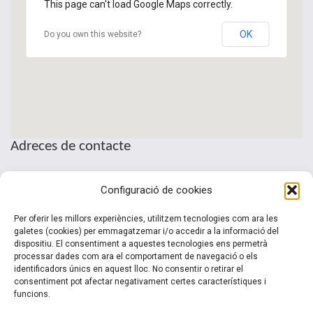
This page can't load Google Maps correctly.
OK
Do you own this website?
Adreces de contacte
Seu de la Patronal Cecot
Configuració de cookies
Sant Pau, 6
08221 Terrassa · Barcelona
Per oferir les millors experiències, utilitzem tecnologies com ara les
Telèfon: (+34) 937 361 100
galetes (cookies) per emmagatzemar i/o accedir a la informació del
dispositiu. El consentiment a aquestes tecnologies ens permetrà
clubinternacionalitzacio@cecot.org.
processar dades com ara el comportament de navegació o els
identificadors únics en aquest lloc. No consentir o retirar el
consentiment pot afectar negativament certes característiques i
funcions.