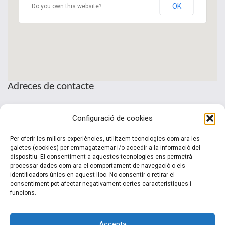
OK
Do you own this website?
Adreces de contacte
Seu de la Patronal Cecot
Configuració de cookies
Sant Pau, 6
08221 Terrassa · Barcelona
Per oferir les millors experiències, utilitzem tecnologies com ara les
Telèfon: (+34) 937 361 100
galetes (cookies) per emmagatzemar i/o accedir a la informació del
dispositiu. El consentiment a aquestes tecnologies ens permetrà
clubinternacionalitzacio@cecot.org.
processar dades com ara el comportament de navegació o els
identificadors únics en aquest lloc. No consentir o retirar el
consentiment pot afectar negativament certes característiques i
funcions.
Accepta