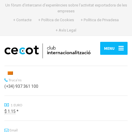
Un fòrum d’intercanvi d’experiències sobre l’activitat exportadora de les
empreses
+ Contacte
+ Política de Cookies
+ Política de Privadesa
+ Avís Legal
MENU
Truca'ns
(+34) 937 361 100
1 EURO
$ 1.15
*
Email