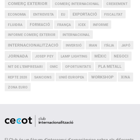
COMERÇ EXTERIOR
COMERÇ INTERNACIONAL
CREIXEMENT
EXPORTACIÓ
ECONOMIA
ENTREVISTA
EU
FISCALITAT
FLUIDRA
FORMACIÓ
FRANÇA
ICEX
INFORME
INFORME COMERÇ EXTERIOR
INTERNACIONAL
INTERNACIONALITZACIÓ
IRAN
INVERSIÓ
ITÀLIA
JAPÓ
JORNADA
MÈXIC
NEGOCI
JOSEP PEY
LAMP LIGHTING
PLA METALL
NIT DE L'EMPRESARI
OMC
OPORTUNITATS
WORKSHOP
XINA
REPTE 2020
SANCIONS
UNIÓ EUROPEA
ZONA EURO