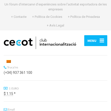
Un fòrum d’intercanvi d’experiències sobre l’activitat exportadora de les
empreses
+ Contacte
+ Política de Cookies
+ Política de Privadesa
+ Avís Legal
MENU
Truca'ns
(+34) 937 361 100
1 EURO
$ 1.15
*
Email