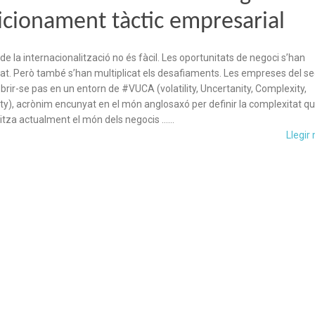
icionament tàctic empresarial
 de la internacionalització no és fàcil. Les oportunitats de negoci s’han
cat. Però també s’han multiplicat els desafiaments. Les empreses del se
brir-se pas en un entorn de #VUCA (volatility, Uncertanity, Complexity,
y), acrònim encunyat en el món anglosaxó per definir la complexitat q
itza actualment el món dels negocis ……
Llegir