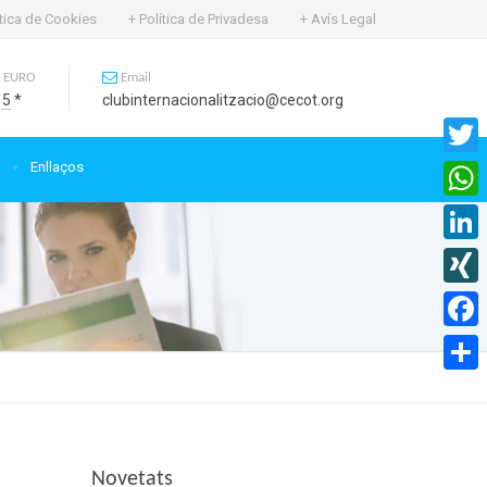
ítica de Cookies
+ Política de Privadesa
+ Avís Legal
 EURO
Email
15
*
clubinternacionalitzacio@cecot.org
Enllaços
Twitte
What
Linked
XING
Faceb
Compa
Novetats