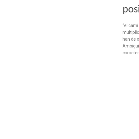
pos
“el camí
multipli
han de o
Ambiguit
caracter