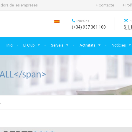
rtadora de les empreses
+ Contacte
+ Pol
Truca'ns
1
(+34) 937 361 100
$ 1.
Inici
El Club
Serveis
Activitats
Notícies
ALL</span>
L