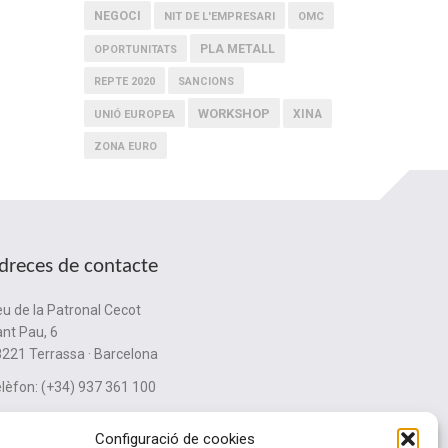
NEGOCI
NIT DE L'EMPRESARI
OMC
PLA METALL
OPORTUNITATS
REPTE 2020
SANCIONS
WORKSHOP
XINA
UNIÓ EUROPEA
ZONA EURO
dreces de contacte
u de la Patronal Cecot
nt Pau, 6
221 Terrassa · Barcelona
lèfon: (+34) 937 361 100
ubinternacionalitzacio@cecot.org.
Configuració de cookies