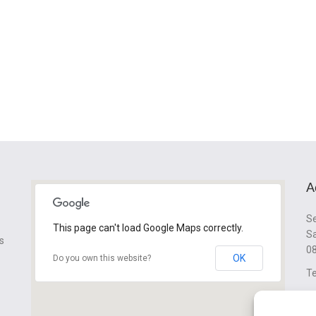
A
Se
This page can't load Google Maps correctly.
Sa
s
08
OK
Do you own this website?
Te
cl