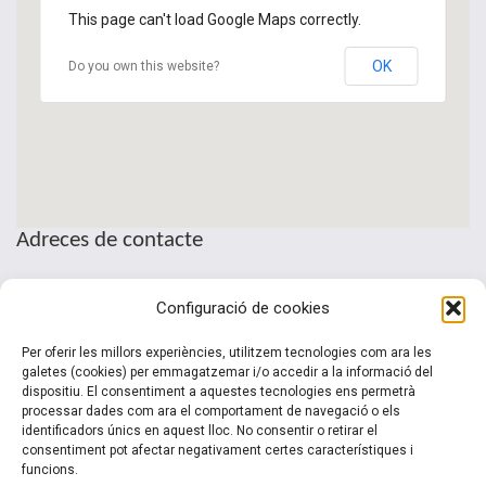
This page can't load Google Maps correctly.
OK
Do you own this website?
Adreces de contacte
Seu de la Patronal Cecot
Configuració de cookies
Sant Pau, 6
08221 Terrassa · Barcelona
Per oferir les millors experiències, utilitzem tecnologies com ara les
Telèfon: (+34) 937 361 100
galetes (cookies) per emmagatzemar i/o accedir a la informació del
dispositiu. El consentiment a aquestes tecnologies ens permetrà
clubinternacionalitzacio@cecot.org.
processar dades com ara el comportament de navegació o els
identificadors únics en aquest lloc. No consentir o retirar el
consentiment pot afectar negativament certes característiques i
funcions.