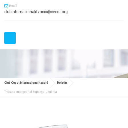
Email
clubinternacionalitzacio@cecot.org
Club Cecot Internacionalització
Boletin
Trobada empresarial Espanya -Lituània