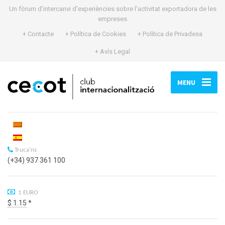
Un fòrum d’intercanvi d’experiències sobre l’activitat exportadora de les
empreses
+ Contacte
+ Política de Cookies
+ Política de Privadesa
+ Avís Legal
MENU
Truca'ns
(+34) 937 361 100
1 EURO
$ 1.15
*