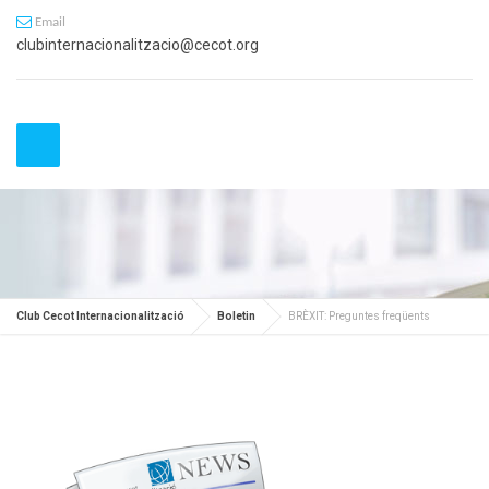
Email
clubinternacionalitzacio@cecot.org
Club Cecot Internacionalització
Boletin
BRÈXIT: Preguntes freqüents