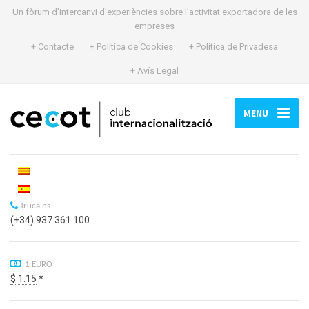
Un fòrum d’intercanvi d’experiències sobre l’activitat exportadora de les
empreses
+ Contacte
+ Política de Cookies
+ Política de Privadesa
+ Avís Legal
MENU
Truca'ns
(+34) 937 361 100
1 EURO
$ 1.15
*