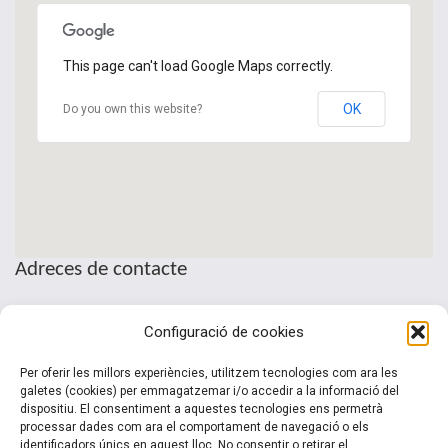
This page can't load Google Maps correctly.
OK
Do you own this website?
Adreces de contacte
Seu de la Patronal Cecot
Configuració de cookies
Sant Pau, 6
08221 Terrassa · Barcelona
Per oferir les millors experiències, utilitzem tecnologies com ara les
Telèfon: (+34) 937 361 100
galetes (cookies) per emmagatzemar i/o accedir a la informació del
dispositiu. El consentiment a aquestes tecnologies ens permetrà
clubinternacionalitzacio@cecot.org.
processar dades com ara el comportament de navegació o els
identificadors únics en aquest lloc. No consentir o retirar el