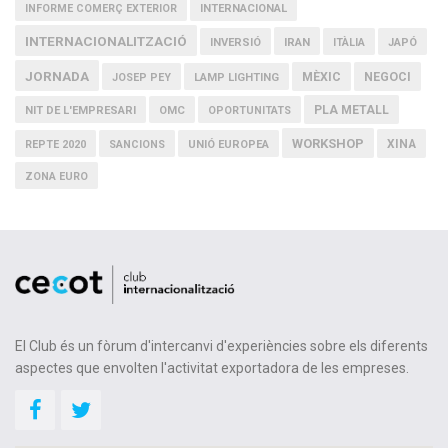
INFORME COMERÇ EXTERIOR
INTERNACIONAL
INTERNACIONALITZACIÓ
IRAN
INVERSIÓ
ITÀLIA
JAPÓ
JORNADA
MÈXIC
NEGOCI
JOSEP PEY
LAMP LIGHTING
PLA METALL
NIT DE L'EMPRESARI
OMC
OPORTUNITATS
WORKSHOP
XINA
REPTE 2020
SANCIONS
UNIÓ EUROPEA
ZONA EURO
El Club és un fòrum d'intercanvi d'experiències sobre els diferents
aspectes que envolten l'activitat exportadora de les empreses.