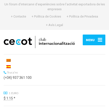
Un fòrum d’intercanvi d’experiències sobre l’activitat exportadora de les
empreses
+ Contacte
+ Política de Cookies
+ Política de Privadesa
+ Avís Legal
MENU
Truca'ns
(+34) 937 361 100
1 EURO
$ 1.15
*