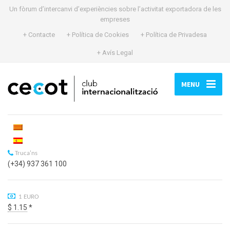
Un fòrum d’intercanvi d’experiències sobre l’activitat exportadora de les
empreses
+ Contacte
+ Política de Cookies
+ Política de Privadesa
+ Avís Legal
MENU
Truca'ns
(+34) 937 361 100
1 EURO
$ 1.15
*