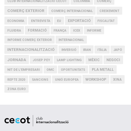
COMERÇ
CLUB INTERNACIONALITZACIÓ CECOT
COLOMBIA
COMERÇ EXTERIOR
COMERÇ INTERNACIONAL
CREIXEMENT
EXPORTACIÓ
ECONOMIA
ENTREVISTA
EU
FISCALITAT
FLUIDRA
FORMACIÓ
FRANÇA
ICEX
INFORME
INFORME COMERÇ EXTERIOR
INTERNACIONAL
INTERNACIONALITZACIÓ
IRAN
INVERSIÓ
ITÀLIA
JAPÓ
JORNADA
MÈXIC
NEGOCI
JOSEP PEY
LAMP LIGHTING
PLA METALL
NIT DE L'EMPRESARI
OMC
OPORTUNITATS
WORKSHOP
XINA
REPTE 2020
SANCIONS
UNIÓ EUROPEA
ZONA EURO