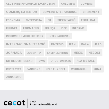
COMERÇ
CLUB INTERNACIONALITZACIÓ CECOT
COLOMBIA
COMERÇ EXTERIOR
COMERÇ INTERNACIONAL
CREIXEMENT
EXPORTACIÓ
ECONOMIA
ENTREVISTA
EU
FISCALITAT
FLUIDRA
FORMACIÓ
FRANÇA
ICEX
INFORME
INFORME COMERÇ EXTERIOR
INTERNACIONAL
INTERNACIONALITZACIÓ
IRAN
INVERSIÓ
ITÀLIA
JAPÓ
JORNADA
MÈXIC
NEGOCI
JOSEP PEY
LAMP LIGHTING
PLA METALL
NIT DE L'EMPRESARI
OMC
OPORTUNITATS
WORKSHOP
XINA
REPTE 2020
SANCIONS
UNIÓ EUROPEA
ZONA EURO