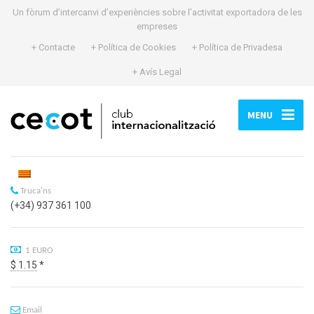
Un fòrum d’intercanvi d’experiències sobre l’activitat exportadora de les
empreses
+ Contacte
+ Política de Cookies
+ Política de Privadesa
+ Avís Legal
MENU
Truca'ns
(+34) 937 361 100
1 EURO
$ 1.15
*
Email